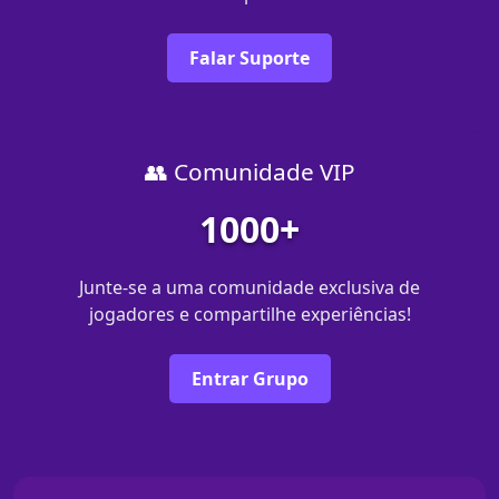
Falar Suporte
👥 Comunidade VIP
1000+
Junte-se a uma comunidade exclusiva de
jogadores e compartilhe experiências!
Entrar Grupo