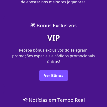
de apostar nos melhores jogadores.
🎁 Bônus Exclusivos
VIP
Receba bônus exclusivos do Telegram,
promoções especiais e códigos promocionais
únicos!
Ver Bônus
📢 Notícias em Tempo Real