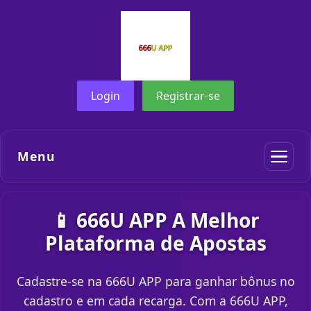
Login
Registrar-se
Menu
📱 666U APP A Melhor
Plataforma de Apostas
Cadastre-se na 666U APP para ganhar bônus no
cadastro e em cada recarga. Com a 666U APP,