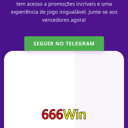
tem acesso a promoções incríveis e uma
experiência de jogo inigualável. Junte-se aos
vencedores agora!
SEGUIR NO TELEGRAM