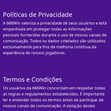
Políticas de Privacidade
A 666Win valoriza a privacidade de seus usuários e está
empenhada em proteger todas as informações
pessoais fornecidas durante o uso de nossos canais de
comunicação. Todos os dados coletados são utilizados
exclusivamente para fins de melhoria contínua da
experiência de nossos jogadores.
Termos e Condições
Os usuários da 666Win concordam em respeitar todas
as regras e regulamentos estabelecidos. É importante
ler e entender todos os termos antes de participar de
nossos canais de comunicação. A violação destes