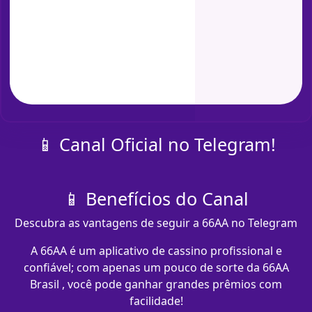
📱 Canal Oficial no Telegram!
📱 Benefícios do Canal
Descubra as vantagens de seguir a 66AA no Telegram
A 66AA é um aplicativo de cassino profissional e
confiável; com apenas um pouco de sorte da 66AA
Brasil , você pode ganhar grandes prêmios com
facilidade!