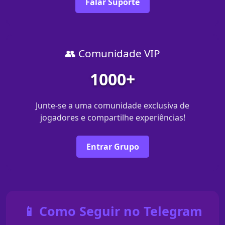
Falar Suporte
👥 Comunidade VIP
1000+
Junte-se a uma comunidade exclusiva de
jogadores e compartilhe experiências!
Entrar Grupo
📱 Como Seguir no Telegram