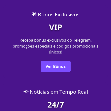
🎁 Bônus Exclusivos
VIP
Receba bônus exclusivos do Telegram,
promoções especiais e códigos promocionais
únicos!
Ver Bônus
📢 Notícias em Tempo Real
24/7