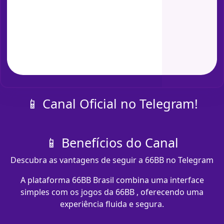
📱 Canal Oficial no Telegram!
📱 Benefícios do Canal
Descubra as vantagens de seguir a 66BB no Telegram
A plataforma 66BB Brasil combina uma interface
simples com os jogos da 66BB , oferecendo uma
experiência fluida e segura.