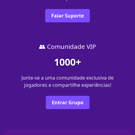
Falar Suporte
👥 Comunidade VIP
1000+
Junte-se a uma comunidade exclusiva de
jogadores e compartilhe experiências!
Entrar Grupo