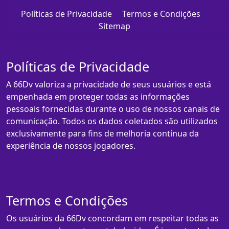
Políticas de Privacidade
Termos e Condições
Sitemap
Políticas de Privacidade
A 66Dv valoriza a privacidade de seus usuários e está
empenhada em proteger todas as informações
pessoais fornecidas durante o uso de nossos canais de
comunicação. Todos os dados coletados são utilizados
exclusivamente para fins de melhoria contínua da
experiência de nossos jogadores.
Termos e Condições
Os usuários da 66Dv concordam em respeitar todas as