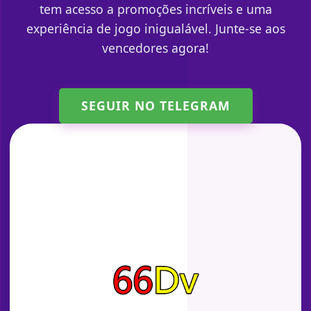
tem acesso a promoções incríveis e uma
experiência de jogo inigualável. Junte-se aos
vencedores agora!
SEGUIR NO TELEGRAM