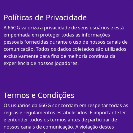
Políticas de Privacidade
A 66GG valoriza a privacidade de seus usuários e está
empenhada em proteger todas as informações
pessoais fornecidas durante o uso de nossos canais de
comunicação. Todos os dados coletados são utilizados
exclusivamente para fins de melhoria contínua da
experiência de nossos jogadores.
Termos e Condições
Os usuários da 66GG concordam em respeitar todas as
regras e regulamentos estabelecidos. É importante ler
e entender todos os termos antes de participar de
nossos canais de comunicação. A violação destes