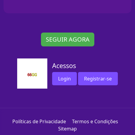
SEGUIR AGORA
Acessos
Login
Registrar-se
Políticas de Privacidade
Termos e Condições
Sitemap