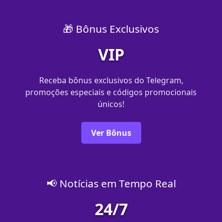
🎁 Bônus Exclusivos
VIP
Receba bônus exclusivos do Telegram,
promoções especiais e códigos promocionais
únicos!
Ver Bônus
📢 Notícias em Tempo Real
24/7