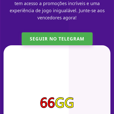
tem acesso a promoções incríveis e uma
experiência de jogo inigualável. Junte-se aos
vencedores agora!
SEGUIR NO TELEGRAM