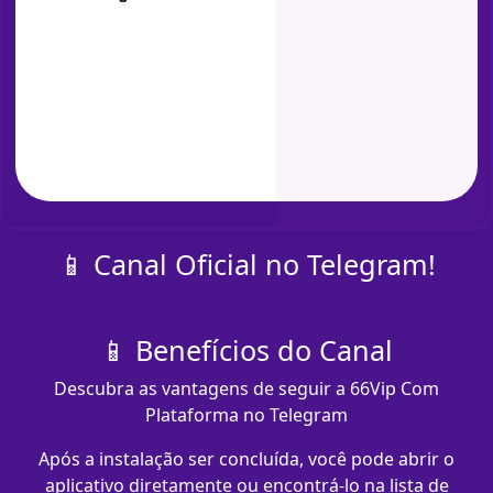
📱 Canal Oficial no Telegram!
📱 Benefícios do Canal
Descubra as vantagens de seguir a 66Vip Com
Plataforma no Telegram
Após a instalação ser concluída, você pode abrir o
aplicativo diretamente ou encontrá-lo na lista de