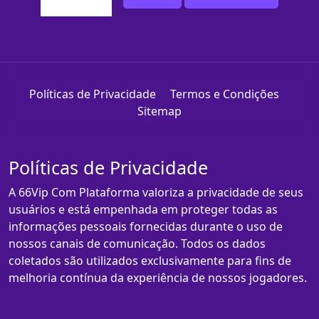
Políticas de Privacidade
Termos e Condições
Sitemap
Políticas de Privacidade
A 66Vip Com Plataforma valoriza a privacidade de seus
usuários e está empenhada em proteger todas as
informações pessoais fornecidas durante o uso de
nossos canais de comunicação. Todos os dados
coletados são utilizados exclusivamente para fins de
melhoria contínua da experiência de nossos jogadores.