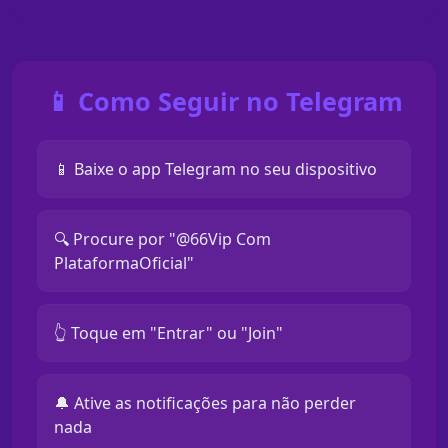
📱 Como Seguir no Telegram
📱 Baixe o app Telegram no seu dispositivo
🔍 Procure por "@66Vip Com
PlataformaOficial"
👆 Toque em "Entrar" ou "Join"
🔔 Ative as notificações para não perder
nada