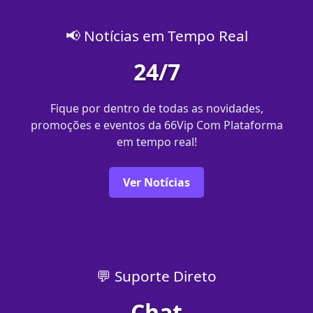
📢 Notícias em Tempo Real
24/7
Fique por dentro de todas as novidades,
promoções e eventos da 66Vip Com Plataforma
em tempo real!
Ver Notícias
💬 Suporte Direto
Chat