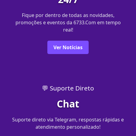
Fique por dentro de todas as novidades,
promoções e eventos da 6733.Com em tempo
real!
Ver Notícias
💬 Suporte Direto
Chat
Suporte direto via Telegram, respostas rápidas e
atendimento personalizado!