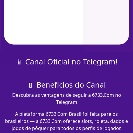
📱 Canal Oficial no Telegram!
📱 Benefícios do Canal
Descubra as vantagens de seguir a 6733.Com no
Telegram
A plataforma 6733.Com Brasil foi feita para os
brasileiros — a 6733.Com oferece slots, roleta, dados e
jogos de pôquer para todos os perfis de jogador.