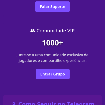
Falar Suporte
👥 Comunidade VIP
1000+
Junte-se a uma comunidade exclusiva de
jogadores e compartilhe experiências!
Entrar Grupo
📱 Como Seguir no Telegram