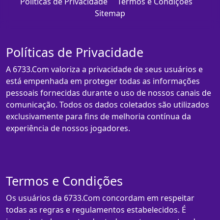
Políticas de Privacidade
Termos e Condições
Sitemap
Políticas de Privacidade
A 6733.Com valoriza a privacidade de seus usuários e
está empenhada em proteger todas as informações
pessoais fornecidas durante o uso de nossos canais de
comunicação. Todos os dados coletados são utilizados
exclusivamente para fins de melhoria contínua da
experiência de nossos jogadores.
Termos e Condições
Os usuários da 6733.Com concordam em respeitar
todas as regras e regulamentos estabelecidos. É