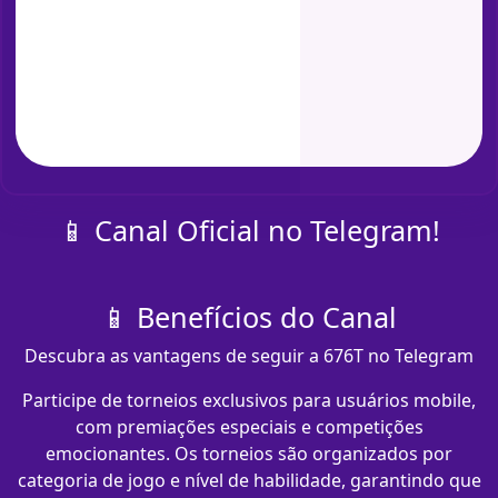
📱 Canal Oficial no Telegram!
📱 Benefícios do Canal
Descubra as vantagens de seguir a 676T no Telegram
Participe de torneios exclusivos para usuários mobile,
com premiações especiais e competições
emocionantes. Os torneios são organizados por
categoria de jogo e nível de habilidade, garantindo que