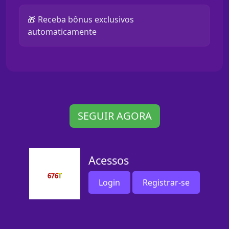
🎁 Receba bônus exclusivos
automaticamente
SEGUIR AGORA
Acessos
Login
Registrar-se