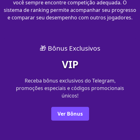
você sempre encontre competição adequada. O
sistema de ranking permite acompanhar seu progresso
e comparar seu desempenho com outros jogadores.
🎁 Bônus Exclusivos
VIP
Receba bônus exclusivos do Telegram,
promoções especiais e códigos promocionais
únicos!
Ver Bônus