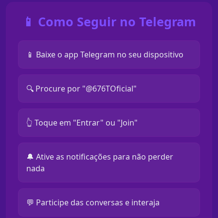
📱 Como Seguir no Telegram
📱 Baixe o app Telegram no seu dispositivo
🔍 Procure por "@676TOficial"
👆 Toque em "Entrar" ou "Join"
🔔 Ative as notificações para não perder
nada
💬 Participe das conversas e interaja