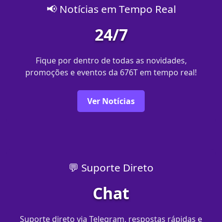
📢 Notícias em Tempo Real
24/7
Fique por dentro de todas as novidades,
promoções e eventos da 676T em tempo real!
Ver Notícias
💬 Suporte Direto
Chat
Suporte direto via Telegram, respostas rápidas e