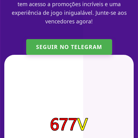
tem acesso a promoções incríveis e uma
experiência de jogo inigualável. Junte-se aos
vencedores agora!
SEGUIR NO TELEGRAM