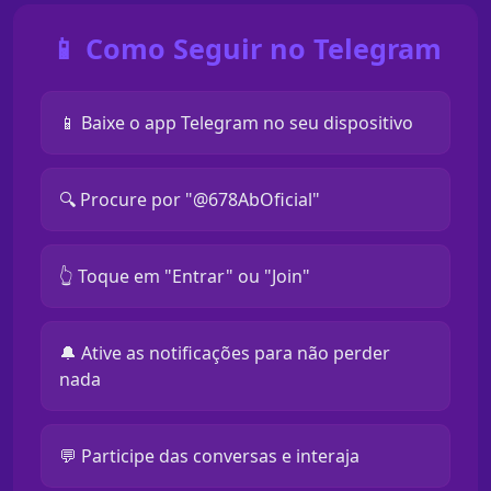
📱 Como Seguir no Telegram
📱 Baixe o app Telegram no seu dispositivo
🔍 Procure por "@678AbOficial"
👆 Toque em "Entrar" ou "Join"
🔔 Ative as notificações para não perder
nada
💬 Participe das conversas e interaja