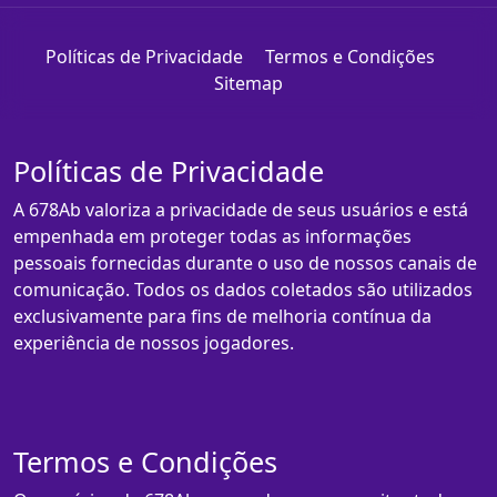
Políticas de Privacidade
Termos e Condições
Sitemap
Políticas de Privacidade
A 678Ab valoriza a privacidade de seus usuários e está
empenhada em proteger todas as informações
pessoais fornecidas durante o uso de nossos canais de
comunicação. Todos os dados coletados são utilizados
exclusivamente para fins de melhoria contínua da
experiência de nossos jogadores.
Termos e Condições