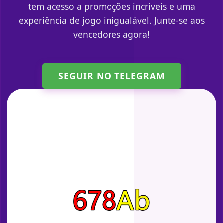
tem acesso a promoções incríveis e uma
experiência de jogo inigualável. Junte-se aos
vencedores agora!
SEGUIR NO TELEGRAM