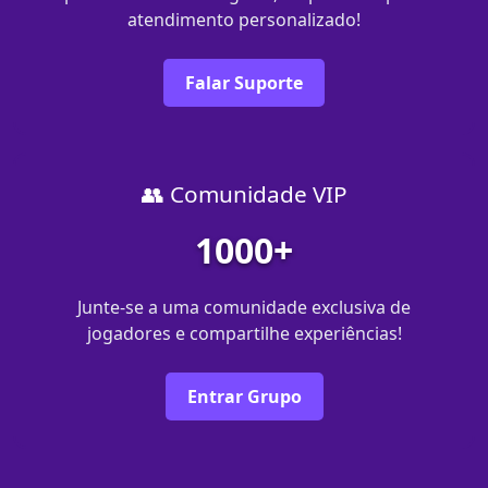
atendimento personalizado!
Falar Suporte
👥 Comunidade VIP
1000+
Junte-se a uma comunidade exclusiva de
jogadores e compartilhe experiências!
Entrar Grupo