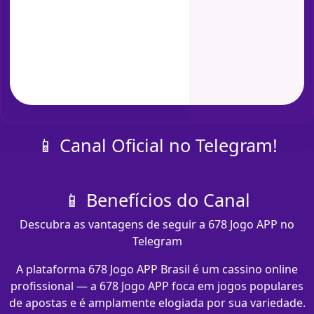
📱 Canal Oficial no Telegram!
📱 Benefícios do Canal
Descubra as vantagens de seguir a 678 Jogo APP no
Telegram
A plataforma 678 Jogo APP Brasil é um cassino online
profissional — a 678 Jogo APP foca em jogos populares
de apostas e é amplamente elogiada por sua variedade.