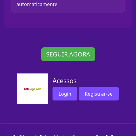
automaticamente
SEGUIR AGORA
Acessos
Login
Registrar-se