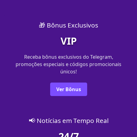
🎁 Bônus Exclusivos
VIP
Receba bônus exclusivos do Telegram,
promoções especiais e códigos promocionais
únicos!
Ver Bônus
📢 Notícias em Tempo Real
24/7