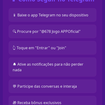
📱 Baixe o app Telegram no seu dispositivo
🔍 Procure por "@678 Jogo APPOficial"
👆 Toque em "Entrar" ou "Join"
🔔 Ative as notificações para não perder
nada
💬 Participe das conversas e interaja
🎁 Receba bônus exclusivos