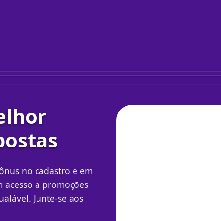
elhor
postas
ônus no cadastro e em
m acesso a promoções
ualável. Junte-se aos