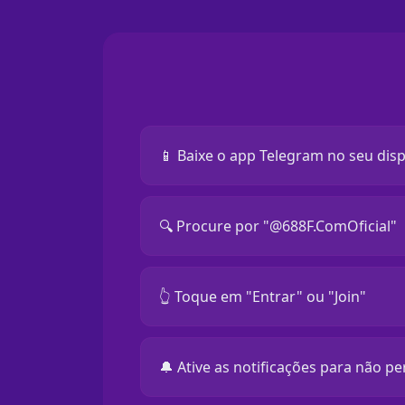
📱 Baixe o app Telegram no seu disp
🔍 Procure por "@688F.ComOficial"
👆 Toque em "Entrar" ou "Join"
🔔 Ative as notificações para não p