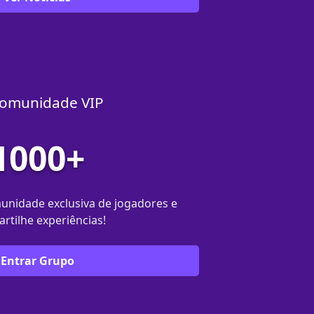
Comunidade VIP
1000+
unidade exclusiva de jogadores e
rtilhe experiências!
Entrar Grupo