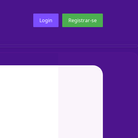
Login
Registrar-se