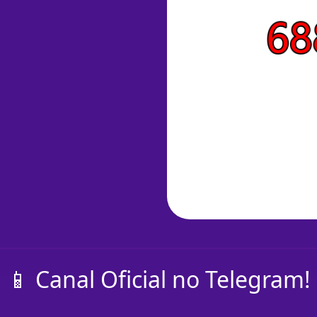
📱 Canal Oficial no Telegram!