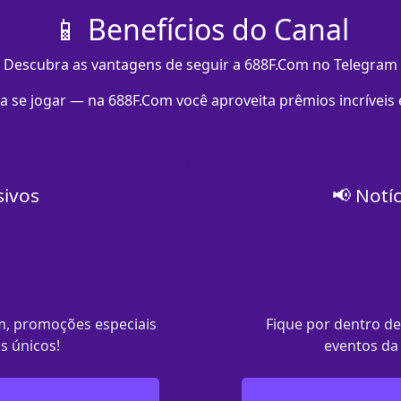
📱 Benefícios do Canal
Descubra as vantagens de seguir a 688F.Com no Telegram
 se jogar — na 688F.Com você aproveita prêmios incríveis 
sivos
📢 Notí
m, promoções especiais
Fique por dentro d
s únicos!
eventos da