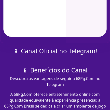
📱 Canal Oficial no Telegram!
📱 Benefícios do Canal
Descubra as vantagens de seguir a 68Pg.Com no
Telegram
A 68Pg.Com oferece entretenimento online com
qualidade equivalente à experiência presencial; a
68Pg.Com Brasil se dedica a criar um ambiente de jogo