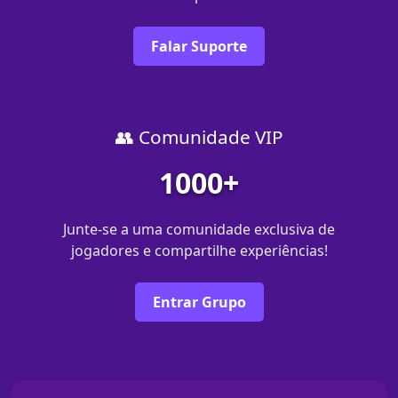
Falar Suporte
👥 Comunidade VIP
1000+
Junte-se a uma comunidade exclusiva de
jogadores e compartilhe experiências!
Entrar Grupo