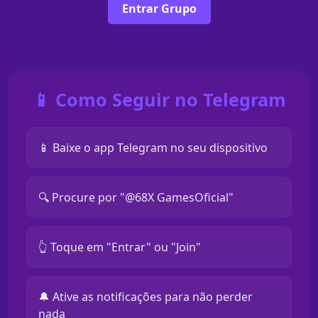
Entrar Grupo
📱 Como Seguir no Telegram
📱 Baixe o app Telegram no seu dispositivo
🔍 Procure por "@68X GamesOficial"
👆 Toque em "Entrar" ou "Join"
🔔 Ative as notificações para não perder
nada