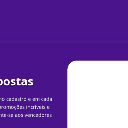
postas
no cadastro e em cada
promoções incríveis e
unte-se aos vencedores