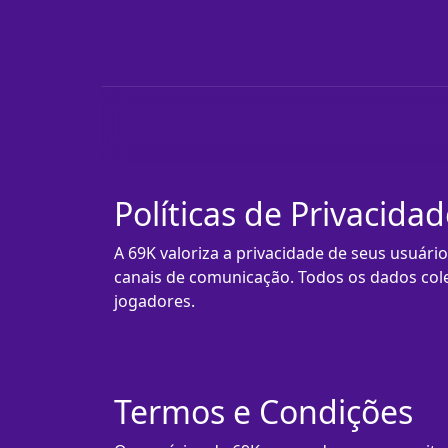
Políticas de Privacida
A 69K valoriza a privacidade de seus usuár
canais de comunicação. Todos os dados cole
jogadores.
Termos e Condições