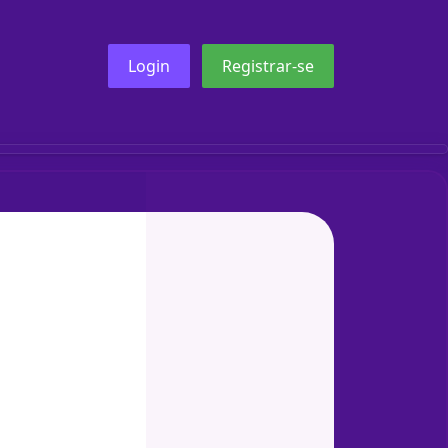
Login
Registrar-se