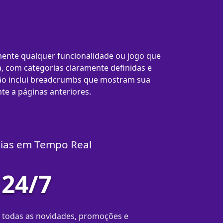
amente qualquer funcionalidade ou jogo que
, com categorias claramente definidas e
ção inclui breadcrumbs que mostram sua
nte a páginas anteriores.
cias em Tempo Real
24/7
e todas as novidades, promoções e