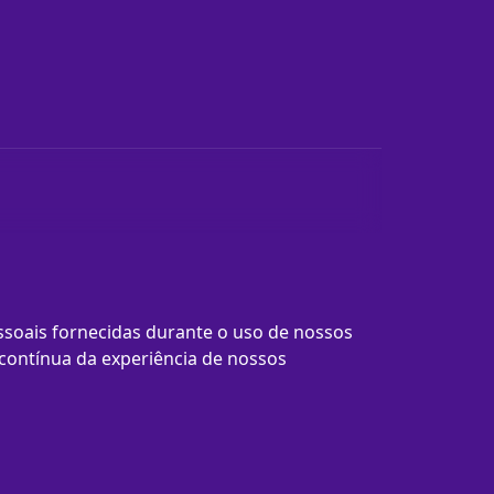
ssoais fornecidas durante o uso de nossos
 contínua da experiência de nossos