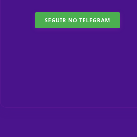
SEGUIR NO TELEGRAM