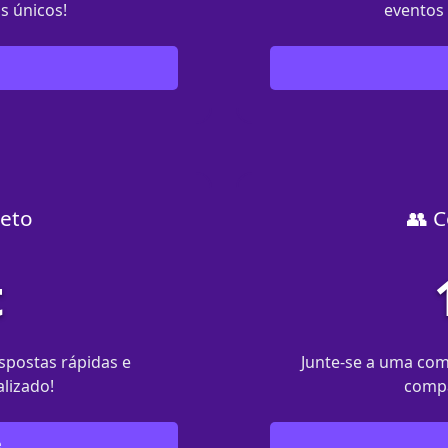
s únicos!
eventos
reto
👥 
t
espostas rápidas e
Junte-se a uma com
lizado!
compa
e