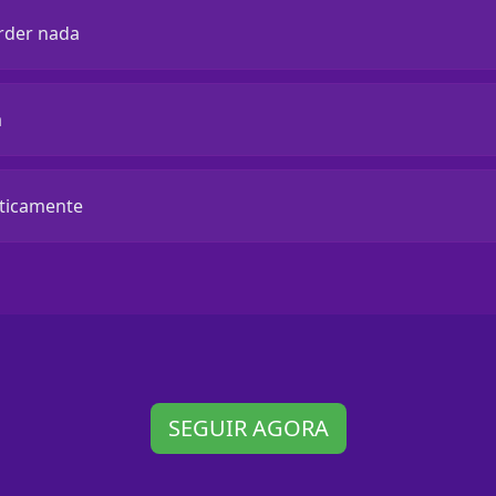
erder nada
a
aticamente
SEGUIR AGORA