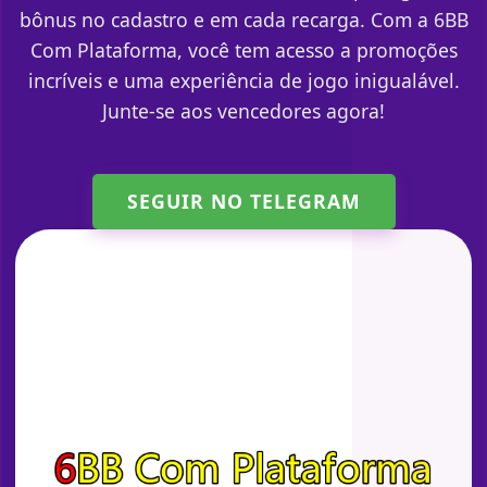
bônus no cadastro e em cada recarga. Com a 6BB
Com Plataforma, você tem acesso a promoções
incríveis e uma experiência de jogo inigualável.
Junte-se aos vencedores agora!
SEGUIR NO TELEGRAM