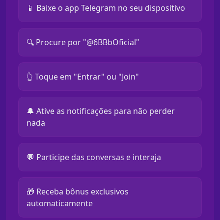
📱 Baixe o app Telegram no seu dispositivo
🔍 Procure por "@6BBbOficial"
👆 Toque em "Entrar" ou "Join"
🔔 Ative as notificações para não perder
nada
💬 Participe das conversas e interaja
🎁 Receba bônus exclusivos
automaticamente