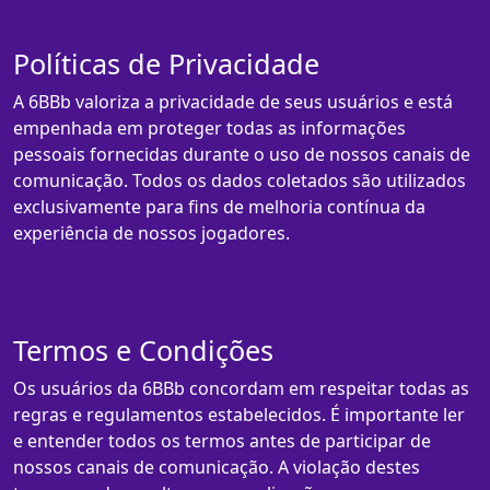
Políticas de Privacidade
A 6BBb valoriza a privacidade de seus usuários e está
empenhada em proteger todas as informações
pessoais fornecidas durante o uso de nossos canais de
comunicação. Todos os dados coletados são utilizados
exclusivamente para fins de melhoria contínua da
experiência de nossos jogadores.
Termos e Condições
Os usuários da 6BBb concordam em respeitar todas as
regras e regulamentos estabelecidos. É importante ler
e entender todos os termos antes de participar de
nossos canais de comunicação. A violação destes