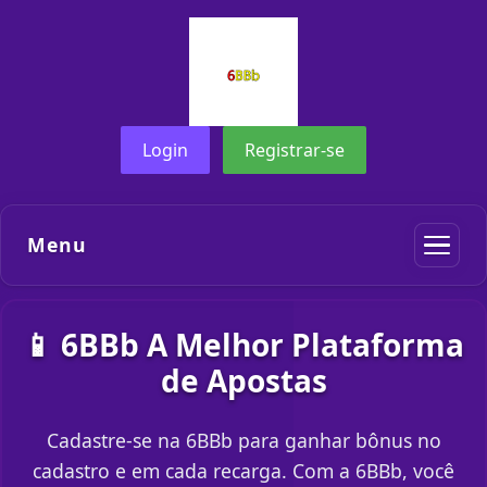
Login
Registrar-se
Menu
📱 6BBb A Melhor Plataforma
de Apostas
Cadastre-se na 6BBb para ganhar bônus no
cadastro e em cada recarga. Com a 6BBb, você