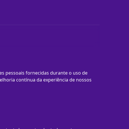
es pessoais fornecidas durante o uso de
elhoria contínua da experiência de nossos