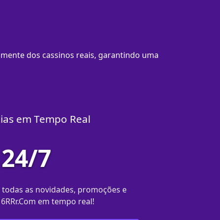
amente dos cassinos reais, garantindo uma
cias em Tempo Real
24/7
e todas as novidades, promoções e
 6RRr.Com em tempo real!