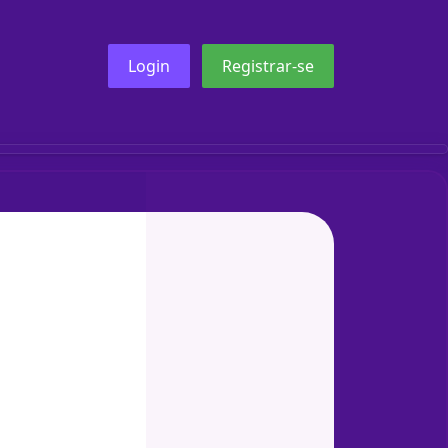
Login
Registrar-se