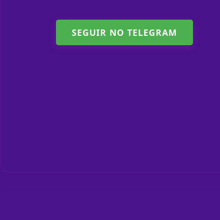
SEGUIR NO TELEGRAM