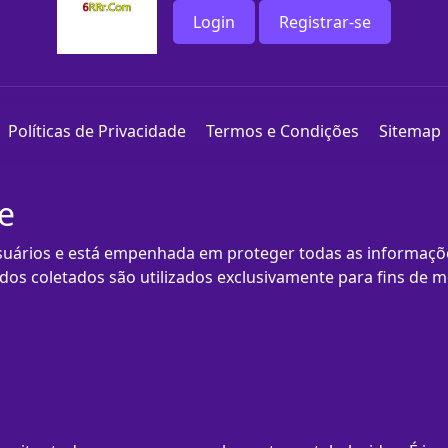
Login
Registrar-se
Políticas de Privacidade
Termos e Condições
Sitemap
de
usuários e está empenhada em proteger todas as informaçõ
os coletados são utilizados exclusivamente para fins de m