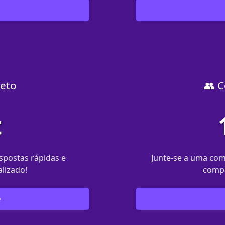
reto
👥 
t
espostas rápidas e
Junte-se a uma com
lizado!
compa
e