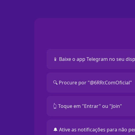
📱 Baixe o app Telegram no seu disp
🔍 Procure por "@6RRr.ComOficial"
👆 Toque em "Entrar" ou "Join"
🔔 Ative as notificações para não p