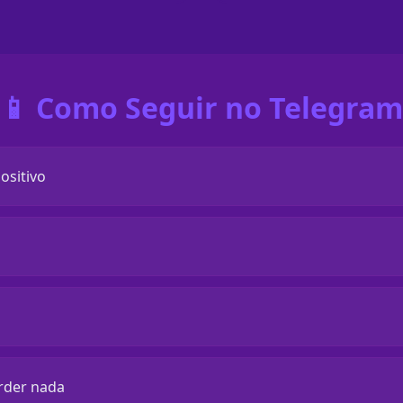
📱 Como Seguir no Telegram
ositivo
erder nada