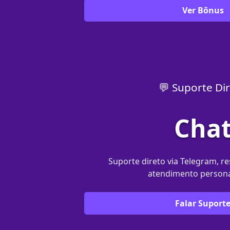
Ver Bônus
💬 Suporte Di
Cha
Suporte direto via Telegram, r
atendimento persona
Falar Suport