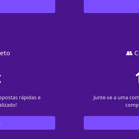
reto
👥 
t
espostas rápidas e
Junte-se a uma com
lizado!
compa
e