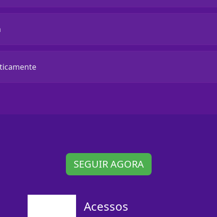
a
aticamente
SEGUIR AGORA
Acessos