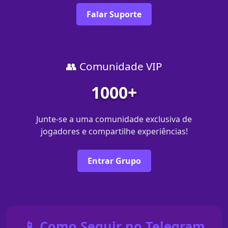
Falar Suporte
👥 Comunidade VIP
1000+
Junte-se a uma comunidade exclusiva de
jogadores e compartilhe experiências!
Entrar Grupo
📱 Como Seguir no Telegram