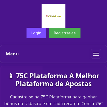
Login
Registrar-se
Menu
📱 75C Plataforma A Melhor
Plataforma de Apostas
Cadastre-se na 75C Plataforma para ganhar
bônus no cadastro e em cada recarga. Com a 75C