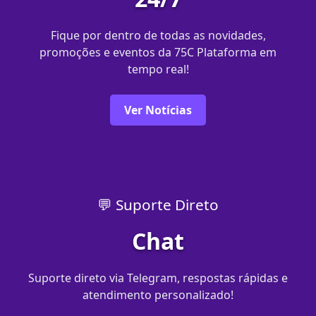
Fique por dentro de todas as novidades,
promoções e eventos da 75C Plataforma em
tempo real!
Ver Notícias
💬 Suporte Direto
Chat
Suporte direto via Telegram, respostas rápidas e
atendimento personalizado!