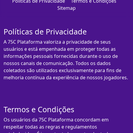
Políticas de Privacidade
Termos e Condições
Sitemap
Políticas de Privacidade
A 75C Plataforma valoriza a privacidade de seus
usuários e está empenhada em proteger todas as
informações pessoais fornecidas durante o uso de
nossos canais de comunicação. Todos os dados
coletados são utilizados exclusivamente para fins de
melhoria contínua da experiência de nossos jogadores.
Termos e Condições
Os usuários da 75C Plataforma concordam em
respeitar todas as regras e regulamentos