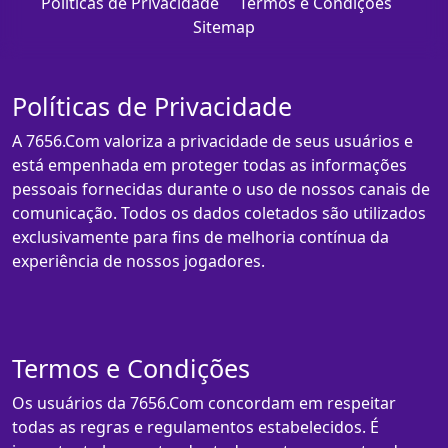
Políticas de Privacidade
Termos e Condições
Sitemap
Políticas de Privacidade
A 7656.Com valoriza a privacidade de seus usuários e
está empenhada em proteger todas as informações
pessoais fornecidas durante o uso de nossos canais de
comunicação. Todos os dados coletados são utilizados
exclusivamente para fins de melhoria contínua da
experiência de nossos jogadores.
Termos e Condições
Os usuários da 7656.Com concordam em respeitar
todas as regras e regulamentos estabelecidos. É