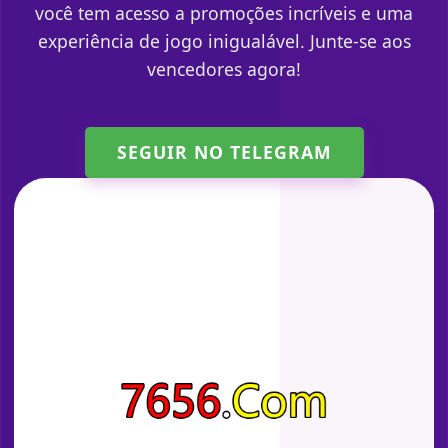
você tem acesso a promoções incríveis e uma
experiência de jogo inigualável. Junte-se aos
vencedores agora!
SEGUIR NO TELEGRAM