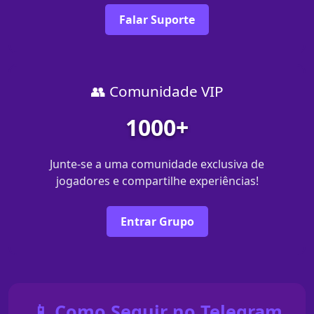
Falar Suporte
👥 Comunidade VIP
1000+
Junte-se a uma comunidade exclusiva de
jogadores e compartilhe experiências!
Entrar Grupo
📱 Como Seguir no Telegram