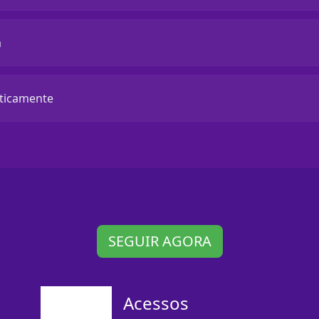
a
aticamente
SEGUIR AGORA
Acessos