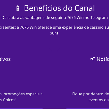
📱 Benefícios do Canal
Descubra as vantagens de seguir a 7676 Win no Telegram
traentes; a 7676 Win oferece uma experiência de cassino s
pura.
sivos
📢 Notí
m, promoções especiais
Fique por dentro d
s únicos!
eventos da