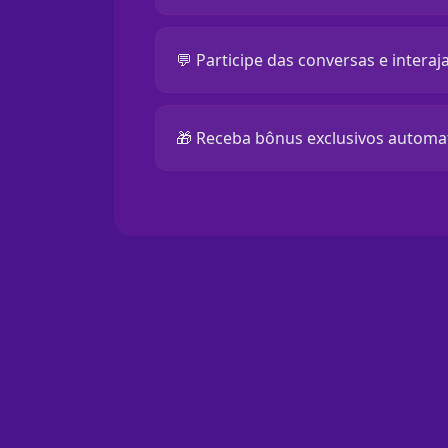
💬 Participe das conversas e interaj
🎁 Receba bônus exclusivos autom