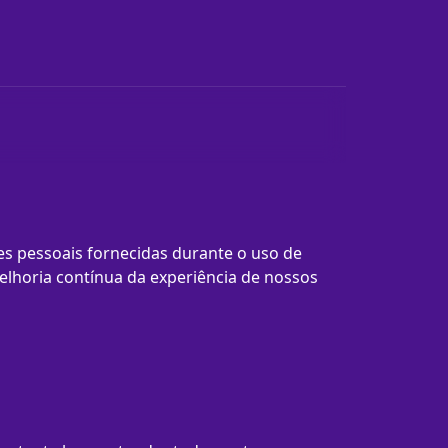
es pessoais fornecidas durante o uso de
elhoria contínua da experiência de nossos