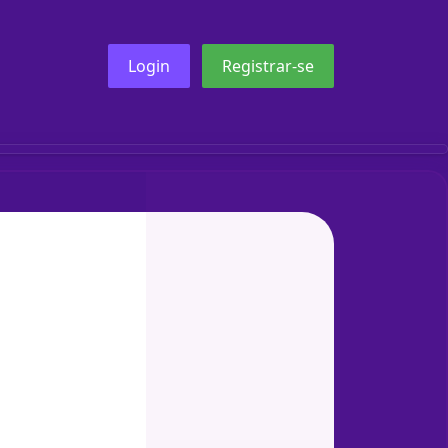
Login
Registrar-se