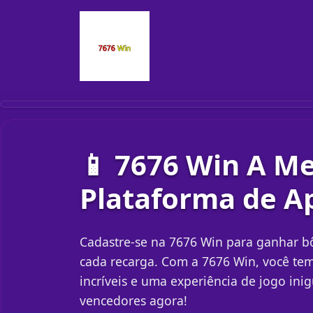
📱 7676 Win A M
Plataforma de A
Cadastre-se na 7676 Win para ganhar b
cada recarga. Com a 7676 Win, você te
incríveis e uma experiência de jogo inig
vencedores agora!