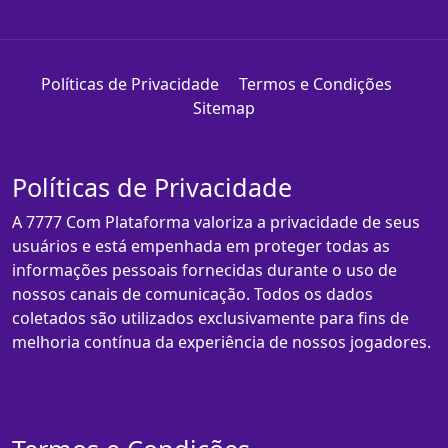
Políticas de Privacidade
Termos e Condições
Sitemap
Políticas de Privacidade
A 7777 Com Plataforma valoriza a privacidade de seus
usuários e está empenhada em proteger todas as
informações pessoais fornecidas durante o uso de
nossos canais de comunicação. Todos os dados
coletados são utilizados exclusivamente para fins de
melhoria contínua da experiência de nossos jogadores.