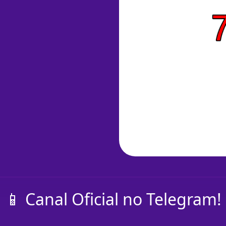
📱 Canal Oficial no Telegram!