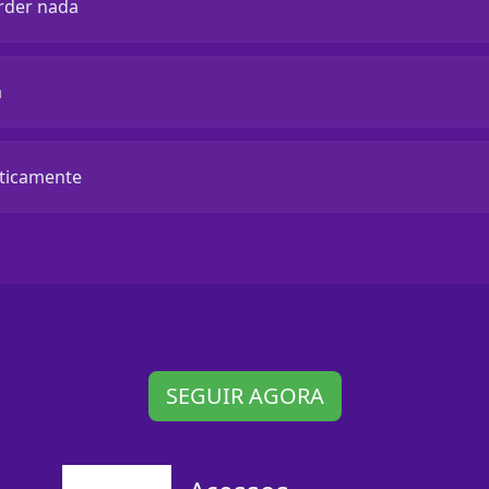
erder nada
a
aticamente
SEGUIR AGORA