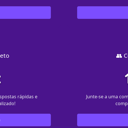
reto
👥 
t
espostas rápidas e
Junte-se a uma com
lizado!
compa
e