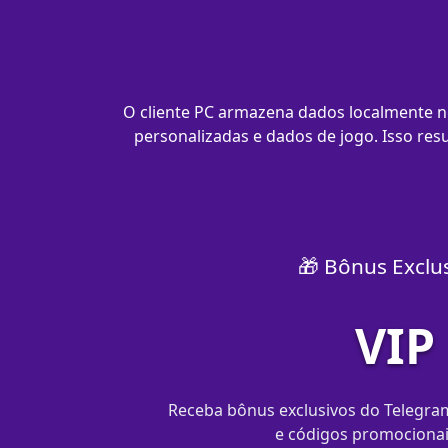
O cliente PC armazena dados localmente n
personalizadas e dados de jogo. Isso re
🎁 Bônus Exclu
VIP
Receba bônus exclusivos do Telegra
e códigos promocionai