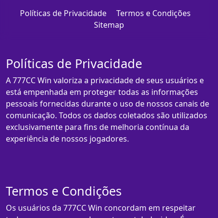
Políticas de Privacidade
Termos e Condições
Sitemap
Políticas de Privacidade
A 777CC Win valoriza a privacidade de seus usuários e
está empenhada em proteger todas as informações
pessoais fornecidas durante o uso de nossos canais de
comunicação. Todos os dados coletados são utilizados
exclusivamente para fins de melhoria contínua da
experiência de nossos jogadores.
Termos e Condições
Os usuários da 777CC Win concordam em respeitar