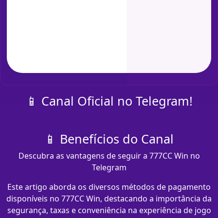
📱 Canal Oficial no Telegram!
📱 Benefícios do Canal
Descubra as vantagens de seguir a 777CC Win no
Telegram
Este artigo aborda os diversos métodos de pagamento
disponíveis no 777CC Win, destacando a importância da
segurança, taxas e conveniência na experiência de jogo