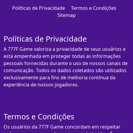
Políticas de Privacidade
Termos e Condições
Sitemap
Políticas de Privacidade
A 777F Game valoriza a privacidade de seus usuários e
está empenhada em proteger todas as informações
pessoais fornecidas durante o uso de nossos canais de
comunicação. Todos os dados coletados são utilizados
exclusivamente para fins de melhoria contínua da
experiência de nossos jogadores.
Termos e Condições
Os usuários da 777F Game concordam em respeitar