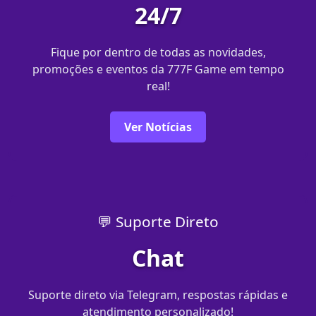
24/7
Fique por dentro de todas as novidades,
promoções e eventos da 777F Game em tempo
real!
Ver Notícias
💬 Suporte Direto
Chat
Suporte direto via Telegram, respostas rápidas e
atendimento personalizado!