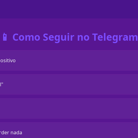
📱 Como Seguir no Telegram
ositivo
l"
erder nada