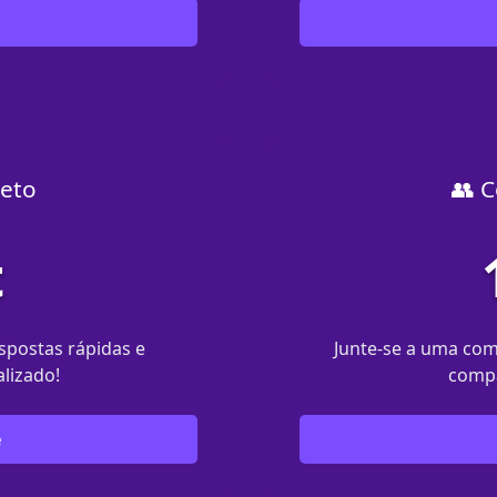
reto
👥 
t
espostas rápidas e
Junte-se a uma com
lizado!
compa
e