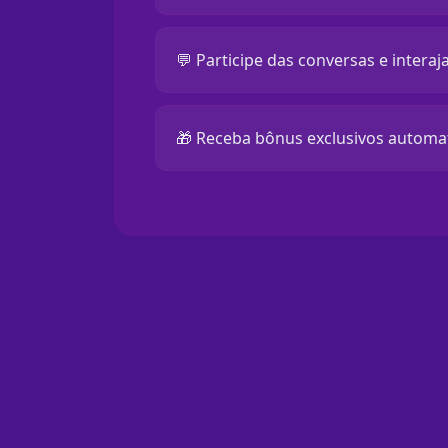
💬 Participe das conversas e interaj
🎁 Receba bônus exclusivos autom