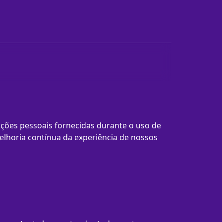
ções pessoais fornecidas durante o uso de
elhoria contínua da experiência de nossos