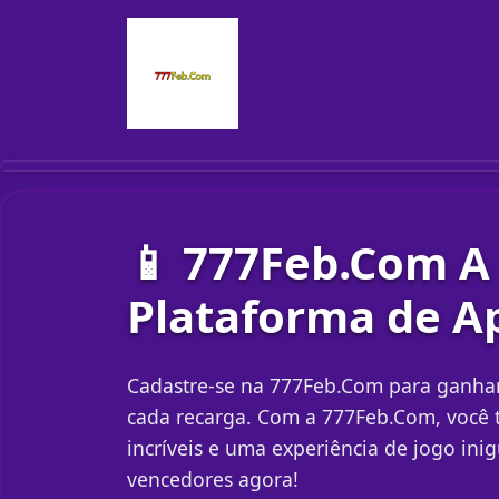
📱 777Feb.Com A
Plataforma de A
Cadastre-se na 777Feb.Com para ganha
cada recarga. Com a 777Feb.Com, você
incríveis e uma experiência de jogo inig
vencedores agora!