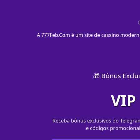
A 777Feb.Com é um site de cassino moderno
🎁 Bônus Exclu
VIP
Receba bônus exclusivos do Telegra
e códigos promocionai