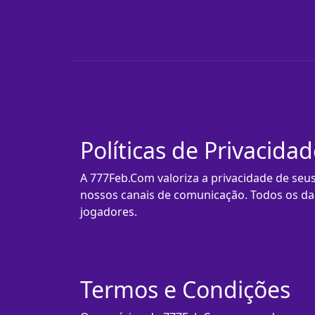
Políticas de Privacida
A 777Feb.Com valoriza a privacidade de se
nossos canais de comunicação. Todos os dad
jogadores.
Termos e Condições