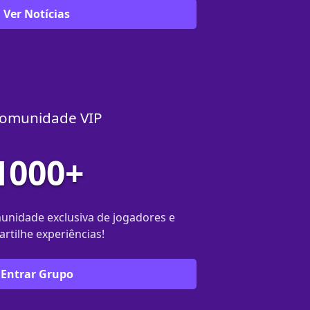
Ver Notícias
Comunidade VIP
1000+
unidade exclusiva de jogadores e
rtilhe experiências!
Entrar Grupo