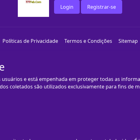
Login
Registrar-se
Políticas de Privacidade
Termos e Condições
Sitemap
de
us usuários e está empenhada em proteger todas as informa
os coletados são utilizados exclusivamente para fins de m