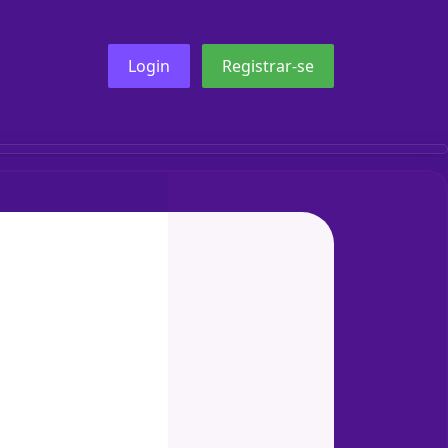
Login
Registrar-se