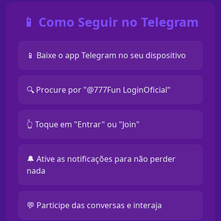
📱 Como Seguir no Telegram
📱 Baixe o app Telegram no seu dispositivo
🔍 Procure por "@777Fun LoginOficial"
👆 Toque em "Entrar" ou "Join"
🔔 Ative as notificações para não perder
nada
💬 Participe das conversas e interaja