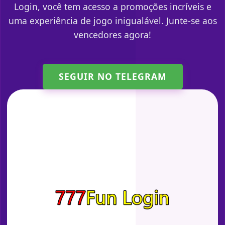
Login, você tem acesso a promoções incríveis e
uma experiência de jogo inigualável. Junte-se aos
vencedores agora!
SEGUIR NO TELEGRAM