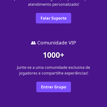
atendimento personalizado!
Falar Suporte
👥 Comunidade VIP
1000+
Junte-se a uma comunidade exclusiva de
jogadores e compartilhe experiências!
Entrar Grupo