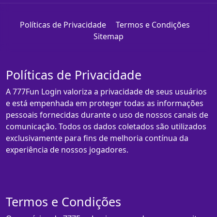
Políticas de Privacidade
Termos e Condições
Sitemap
Políticas de Privacidade
A 777Fun Login valoriza a privacidade de seus usuários
e está empenhada em proteger todas as informações
pessoais fornecidas durante o uso de nossos canais de
comunicação. Todos os dados coletados são utilizados
exclusivamente para fins de melhoria contínua da
experiência de nossos jogadores.
Termos e Condições