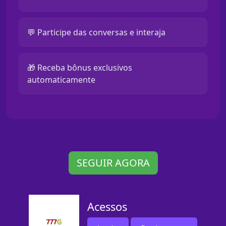
💬 Participe das conversas e interaja
🎁 Receba bônus exclusivos
automaticamente
SEGUIR AGORA
Acessos