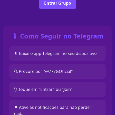
Entrar Grupo
📱 Como Seguir no Telegram
📱 Baixe o app Telegram no seu dispositivo
🔍 Procure por "@777GOficial"
👆 Toque em "Entrar" ou "Join"
🔔 Ative as notificações para não perder
nada