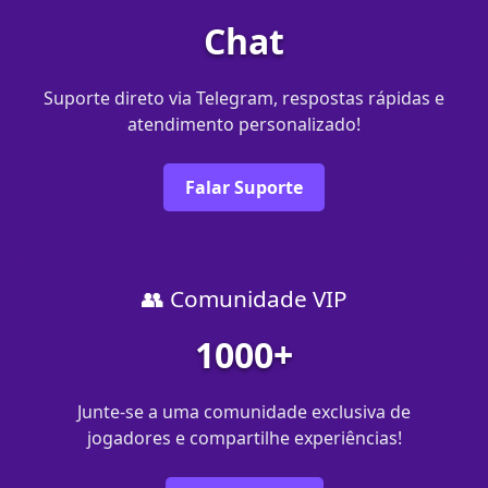
Chat
Suporte direto via Telegram, respostas rápidas e
atendimento personalizado!
Falar Suporte
👥 Comunidade VIP
1000+
Junte-se a uma comunidade exclusiva de
jogadores e compartilhe experiências!