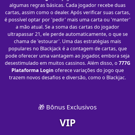
algumas regras básicas. Cada jogador recebe duas
cartas, assim como o dealer. Após verificar suas cartas,
é possível optar por 'pedir' mais uma carta ou 'manter'
a mão atual. Se a soma das cartas do jogador
ultrapassar 21, ele perde automaticamente, o que se
chama de 'estourar'. Uma das estratégias mais
populares no Blackjack é a contagem de cartas, que
pode oferecer uma vantagem ao jogador, embora seja
desestimulado em muitos cassinos. Além disso, o
777G
Plataforma Login
oferece variações do jogo que
trazem novos desafios e diversão, como o Blackjac.
🎁 Bônus Exclusivos
VIP