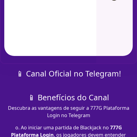
📱 Canal Oficial no Telegram!
📱 Benefícios do Canal
Descubra as vantagens de seguir a 777G Plataforma
Login no Telegram
o. Ao iniciar uma partida de Blackjack no
777G
Plataforma Login
, os jogadores devem entender