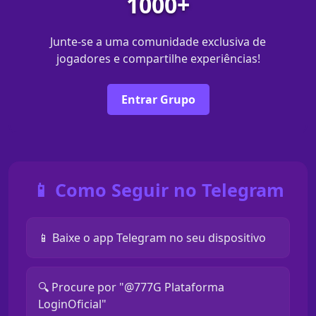
1000+
Junte-se a uma comunidade exclusiva de
jogadores e compartilhe experiências!
Entrar Grupo
📱 Como Seguir no Telegram
📱 Baixe o app Telegram no seu dispositivo
🔍 Procure por "@777G Plataforma
LoginOficial"