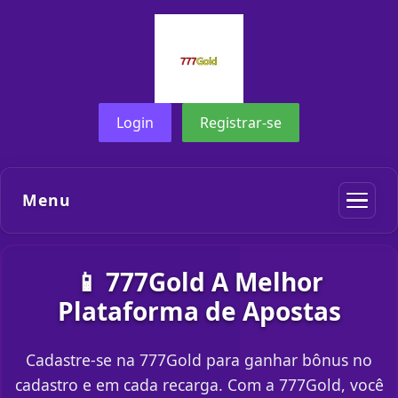
Login
Registrar-se
Menu
📱 777Gold A Melhor
Plataforma de Apostas
Cadastre-se na 777Gold para ganhar bônus no
cadastro e em cada recarga. Com a 777Gold, você