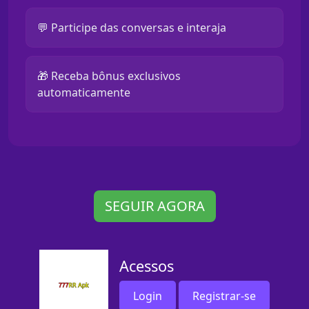
💬 Participe das conversas e interaja
🎁 Receba bônus exclusivos
automaticamente
SEGUIR AGORA
Acessos
Login
Registrar-se