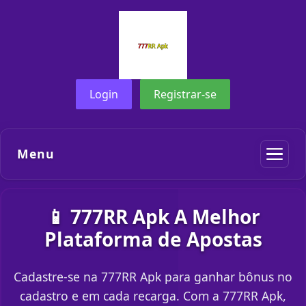
Login
Registrar-se
Menu
📱 777RR Apk A Melhor
Plataforma de Apostas
Cadastre-se na 777RR Apk para ganhar bônus no
cadastro e em cada recarga. Com a 777RR Apk,