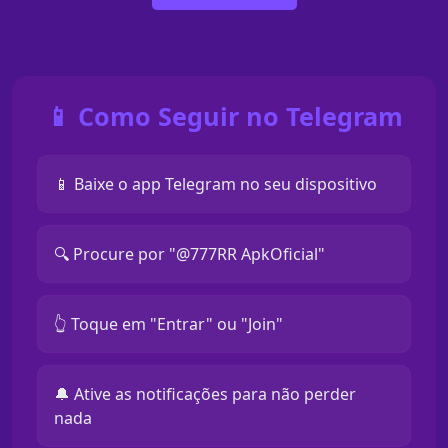
📱 Como Seguir no Telegram
📱 Baixe o app Telegram no seu dispositivo
🔍 Procure por "@777RR ApkOficial"
👆 Toque em "Entrar" ou "Join"
🔔 Ative as notificações para não perder
nada