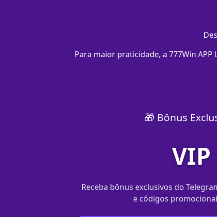
Des
Para maior praticidade, a 777Win APP 
🎁 Bônus Exclu
VIP
Receba bônus exclusivos do Telegra
e códigos promocionai