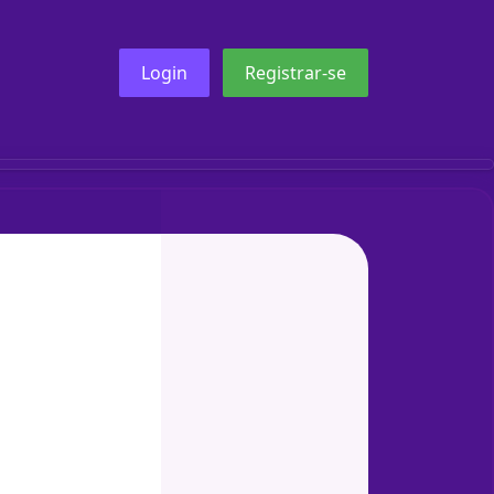
Login
Registrar-se