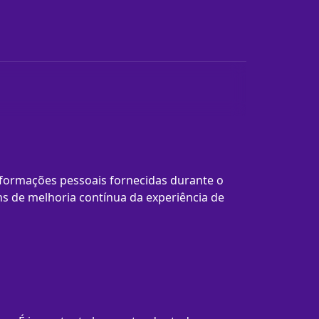
nformações pessoais fornecidas durante o
ns de melhoria contínua da experiência de