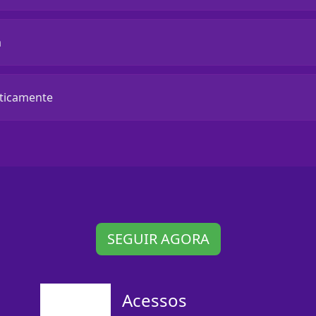
a
aticamente
SEGUIR AGORA
Acessos