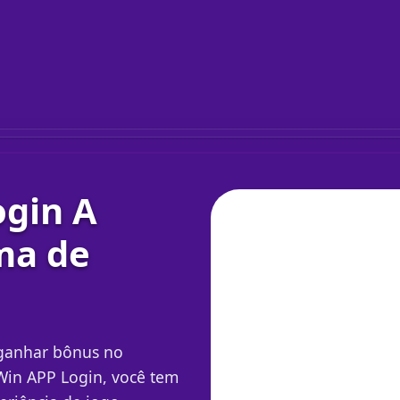
ogin A
ma de
 ganhar bônus no
Win APP Login, você tem