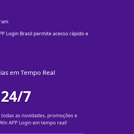
gram
P Login Brasil permite acesso rápido e
cias em Tempo Real
24/7
e todas as novidades, promoções e
Win APP Login em tempo real!