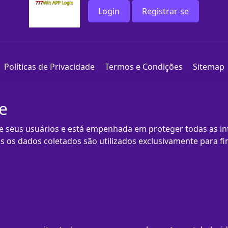
Login
Registrar-se
Políticas de Privacidade
Termos e Condições
Sitemap
de
de seus usuários e está empenhada em proteger todas as i
 os dados coletados são utilizados exclusivamente para fi