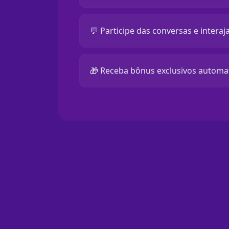
💬 Participe das conversas e interaj
🎁 Receba bônus exclusivos autom