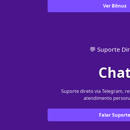
Ver Bônus
💬 Suporte Di
Cha
Suporte direto via Telegram, r
atendimento persona
Falar Suport