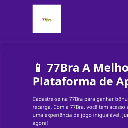
📱 77Bra A Melh
Plataforma de A
Cadastre-se na 77Bra para ganhar bônu
recarga. Com a 77Bra, você tem acesso 
uma experiência de jogo inigualável. J
agora!