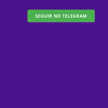
SEGUIR NO TELEGRAM