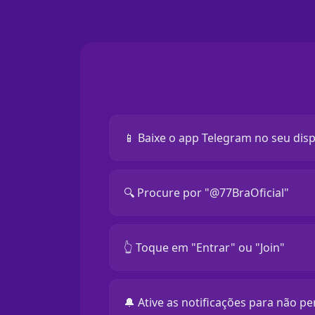
📱 Baixe o app Telegram no seu disp
🔍 Procure por "@77BraOficial"
👆 Toque em "Entrar" ou "Join"
🔔 Ative as notificações para não p