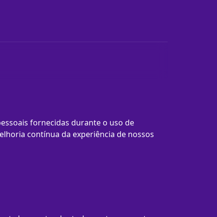
pessoais fornecidas durante o uso de
elhoria contínua da experiência de nossos