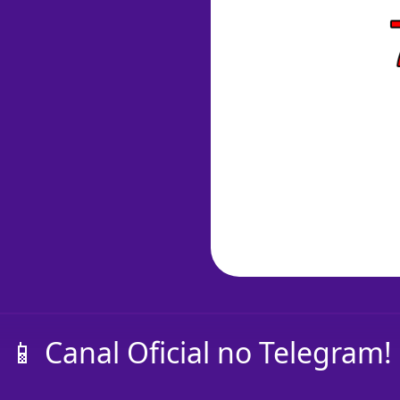
📱 Canal Oficial no Telegram!