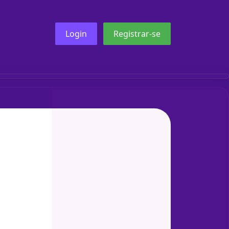
Login
Registrar-se