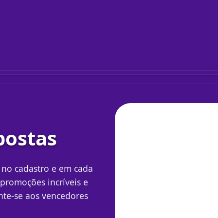
postas
 no cadastro e em cada
 promoções incríveis e
unte-se aos vencedores