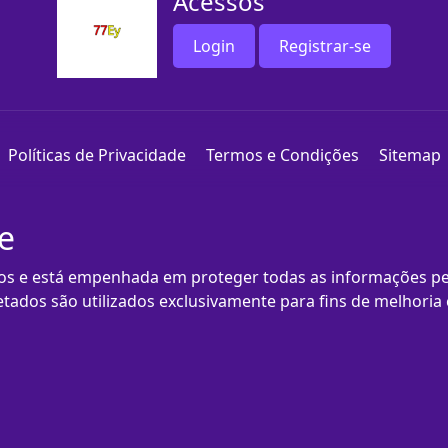
Acessos
Login
Registrar-se
Políticas de Privacidade
Termos e Condições
Sitemap
de
rios e está empenhada em proteger todas as informações p
tados são utilizados exclusivamente para fins de melhoria