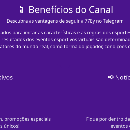
📱 Benefícios do Canal
Descubra as vantagens de seguir a 77Ey no Telegram
tados para imitar as características e as regras dos espor
Os resultados dos eventos esportivos virtuais são determin
atores do mundo real, como forma do jogador, condições cl
sivos
📢 Notí
m, promoções especiais
Fique por dentro d
s únicos!
eventos 