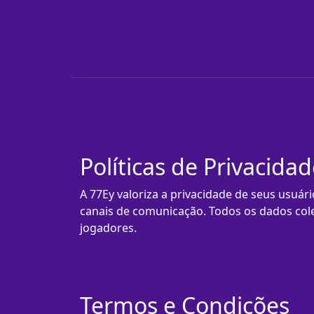
Políticas de Privacida
A 77Ey valoriza a privacidade de seus usuá
canais de comunicação. Todos os dados cole
jogadores.
Termos e Condições