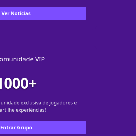
Ver Notícias
Comunidade VIP
1000+
unidade exclusiva de jogadores e
rtilhe experiências!
Entrar Grupo