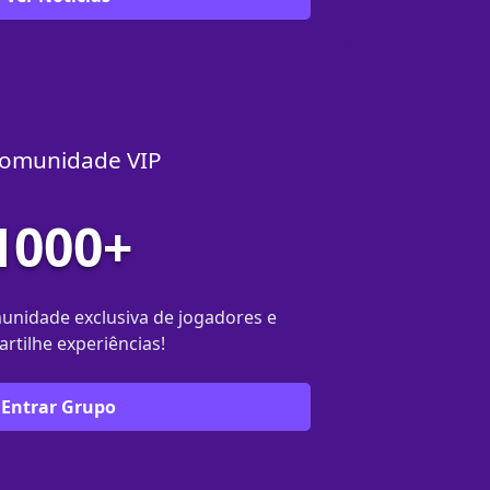
Comunidade VIP
1000+
unidade exclusiva de jogadores e
rtilhe experiências!
Entrar Grupo