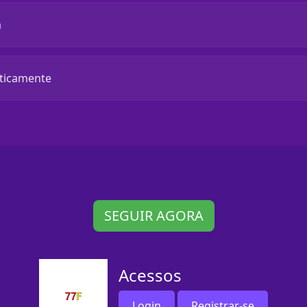
a
aticamente
SEGUIR AGORA
Acessos
Login
Registrar-se