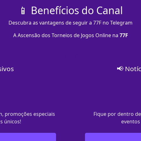
📱 Benefícios do Canal
Descubra as vantagens de seguir a 77F no Telegram
A Ascensão dos Torneios de Jogos Online na
77F
sivos
📢 Notí
m, promoções especiais
Fique por dentro d
s únicos!
eventos