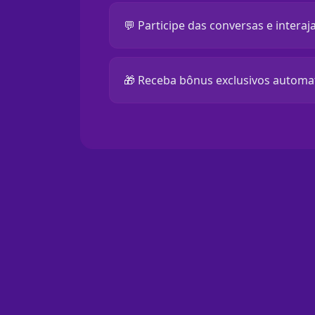
💬 Participe das conversas e interaj
🎁 Receba bônus exclusivos autom