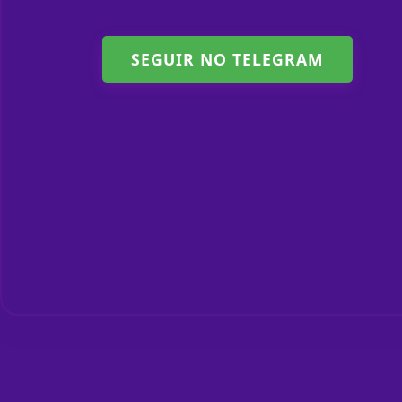
SEGUIR NO TELEGRAM