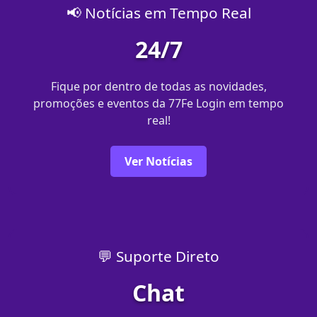
📢 Notícias em Tempo Real
24/7
Fique por dentro de todas as novidades,
promoções e eventos da 77Fe Login em tempo
real!
Ver Notícias
💬 Suporte Direto
Chat