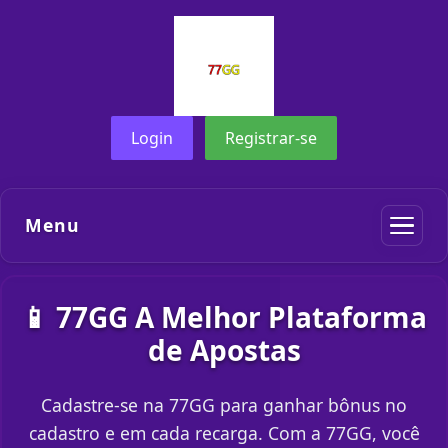
Login
Registrar-se
Menu
📱 77GG A Melhor Plataforma
de Apostas
Cadastre-se na 77GG para ganhar bônus no
cadastro e em cada recarga. Com a 77GG, você