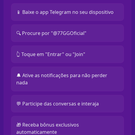
📱 Baixe o app Telegram no seu dispositivo
🔍 Procure por "@77GGOficial"
👆 Toque em "Entrar" ou "Join"
🔔 Ative as notificações para não perder
nada
💬 Participe das conversas e interaja
🎁 Receba bônus exclusivos
automaticamente