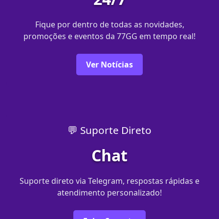
Fique por dentro de todas as novidades,
promoções e eventos da 77GG em tempo real!
Ver Notícias
💬 Suporte Direto
Chat
Suporte direto via Telegram, respostas rápidas e
atendimento personalizado!