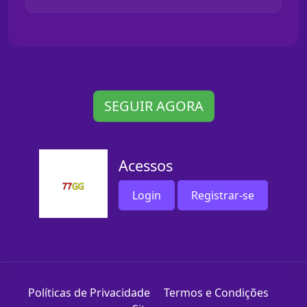
SEGUIR AGORA
Acessos
Login
Registrar-se
Políticas de Privacidade
Termos e Condições