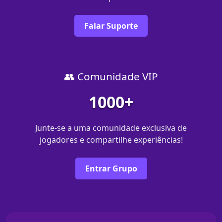
Falar Suporte
👥 Comunidade VIP
1000+
Junte-se a uma comunidade exclusiva de
jogadores e compartilhe experiências!
Entrar Grupo