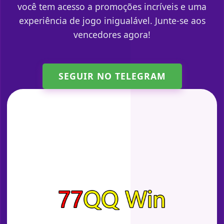
você tem acesso a promoções incríveis e uma
experiência de jogo inigualável. Junte-se aos
vencedores agora!
SEGUIR NO TELEGRAM