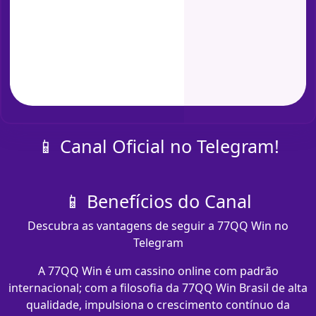
📱 Canal Oficial no Telegram!
📱 Benefícios do Canal
Descubra as vantagens de seguir a 77QQ Win no
Telegram
A 77QQ Win é um cassino online com padrão
internacional; com a filosofia da 77QQ Win Brasil de alta
qualidade, impulsiona o crescimento contínuo da