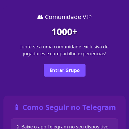
👥 Comunidade VIP
1000+
Junte-se a uma comunidade exclusiva de
jogadores e compartilhe experiências!
Entrar Grupo
📱 Como Seguir no Telegram
📱 Baixe o app Telegram no seu dispositivo