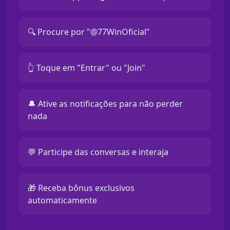
🔍 Procure por "@77WinOficial"
👆 Toque em "Entrar" ou "Join"
🔔 Ative as notificações para não perder
nada
💬 Participe das conversas e interaja
🎁 Receba bônus exclusivos
automaticamente