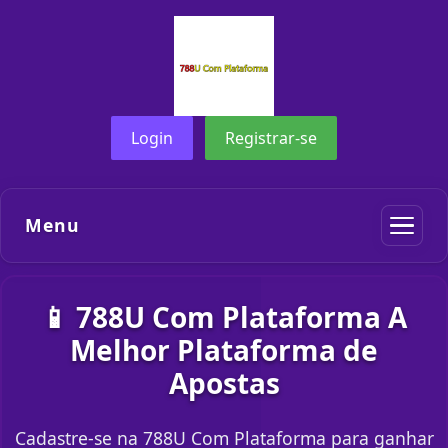
Login
Registrar-se
Menu
📱 788U Com Plataforma A
Melhor Plataforma de
Apostas
Cadastre-se na 788U Com Plataforma para ganhar