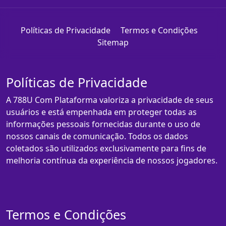
Políticas de Privacidade
Termos e Condições
Sitemap
Políticas de Privacidade
A 788U Com Plataforma valoriza a privacidade de seus
usuários e está empenhada em proteger todas as
informações pessoais fornecidas durante o uso de
nossos canais de comunicação. Todos os dados
coletados são utilizados exclusivamente para fins de
melhoria contínua da experiência de nossos jogadores.
Termos e Condições