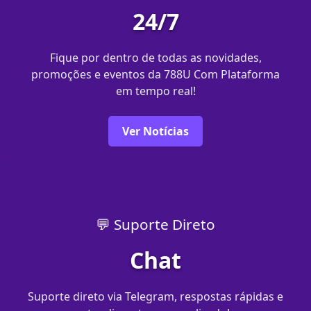
24/7
Fique por dentro de todas as novidades,
promoções e eventos da 788U Com Plataforma
em tempo real!
Ver Notícias
💬 Suporte Direto
Chat
Suporte direto via Telegram, respostas rápidas e