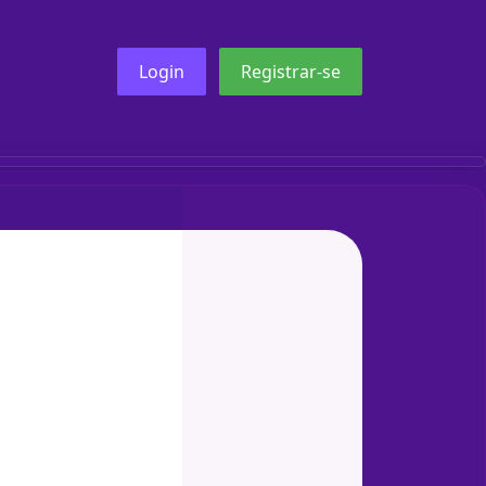
Login
Registrar-se