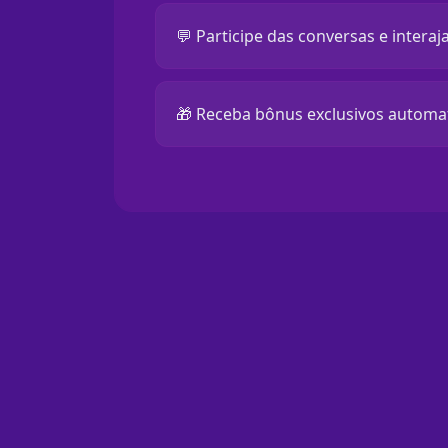
💬 Participe das conversas e interaj
🎁 Receba bônus exclusivos autom