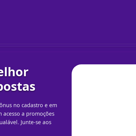
elhor
postas
bônus no cadastro e em
em acesso a promoções
ualável. Junte-se aos