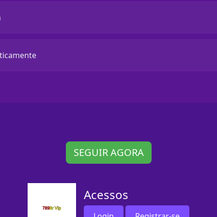
a
aticamente
SEGUIR AGORA
Acessos
Login
Registrar-se