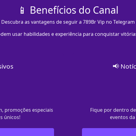
📱 Benefícios do Canal
Descubra as vantagens de seguir a 789Br Vip no Telegram
dem usar habilidades e experiência para conquistar vitórias 
sivos
📢 Notí
m, promoções especiais
Fique por dentro d
s únicos!
eventos da