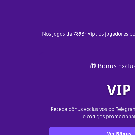
Nos jogos da 789Br Vip , os jogadores po
🎁 Bônus Exclu
VIP
Receba bônus exclusivos do Telegra
e códigos promocionai
Ver Bônus