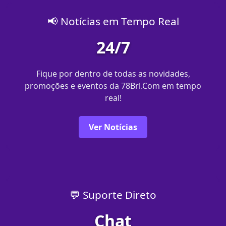
📢 Notícias em Tempo Real
24/7
Fique por dentro de todas as novidades,
promoções e eventos da 78Brl.Com em tempo
real!
Ver Notícias
💬 Suporte Direto
Chat