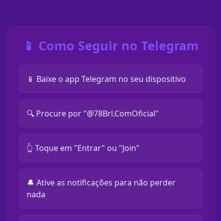
📱 Como Seguir no Telegram
📱 Baixe o app Telegram no seu dispositivo
🔍 Procure por "@78Brl.ComOficial"
👆 Toque em "Entrar" ou "Join"
🔔 Ative as notificações para não perder
nada