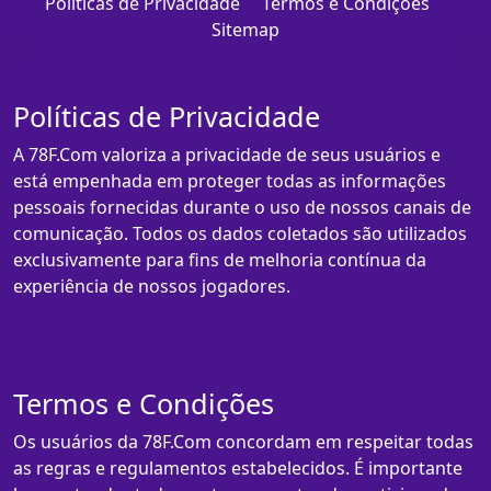
Políticas de Privacidade
Termos e Condições
Sitemap
Políticas de Privacidade
A 78F.Com valoriza a privacidade de seus usuários e
está empenhada em proteger todas as informações
pessoais fornecidas durante o uso de nossos canais de
comunicação. Todos os dados coletados são utilizados
exclusivamente para fins de melhoria contínua da
experiência de nossos jogadores.
Termos e Condições
Os usuários da 78F.Com concordam em respeitar todas
as regras e regulamentos estabelecidos. É importante