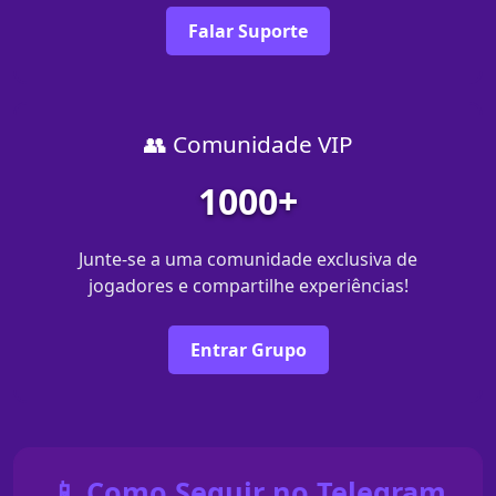
Falar Suporte
👥 Comunidade VIP
1000+
Junte-se a uma comunidade exclusiva de
jogadores e compartilhe experiências!
Entrar Grupo
📱 Como Seguir no Telegram