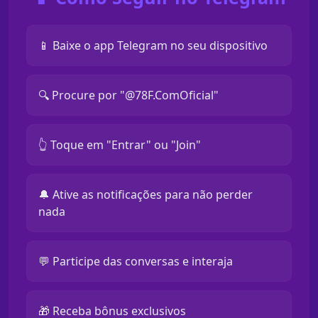
📱 Baixe o app Telegram no seu dispositivo
🔍 Procure por "@78F.ComOficial"
👆 Toque em "Entrar" ou "Join"
🔔 Ative as notificações para não perder
nada
💬 Participe das conversas e interaja
🎁 Receba bônus exclusivos