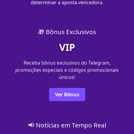
determinar a aposta vencedora.
🎁 Bônus Exclusivos
VIP
Receba bônus exclusivos do Telegram,
promoções especiais e códigos promocionais
únicos!
Ver Bônus
📢 Notícias em Tempo Real