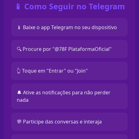
📱 Como Seguir no Telegram
📱 Baixe o app Telegram no seu dispositivo
🔍 Procure por "@78F PlataformaOficial"
👆 Toque em "Entrar" ou "Join"
🔔 Ative as notificações para não perder
nada
💬 Participe das conversas e interaja