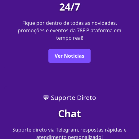
24/7
Fique por dentro de todas as novidades,
promoções e eventos da 78F Plataforma em
tempo real!
Ver Notícias
💬 Suporte Direto
Chat
Suporte direto via Telegram, respostas rápidas e
atendimento personalizado!