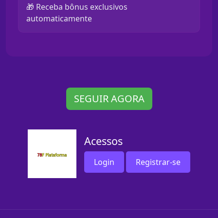
🎁 Receba bônus exclusivos
automaticamente
SEGUIR AGORA
Acessos
Login
Registrar-se