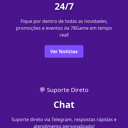
24/7
Fique por dentro de todas as novidades,
promoções e eventos da 78Game em tempo
real!
Ver Notícias
💬 Suporte Direto
Chat
Suporte direto via Telegram, respostas rápidas e
atendimento personalizado!