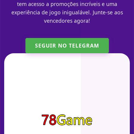
tem acesso a promoções incríveis e uma
experiência de jogo inigualável. Junte-se aos
vencedores agora!
SEGUIR NO TELEGRAM