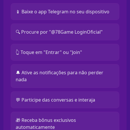
📱 Baixe o app Telegram no seu dispositivo
🔍 Procure por "@78Game LoginOficial"
👆 Toque em "Entrar" ou "Join"
🔔 Ative as notificações para não perder
nada
💬 Participe das conversas e interaja
🎁 Receba bônus exclusivos
automaticamente