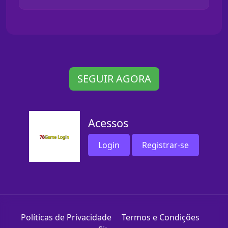
SEGUIR AGORA
Acessos
Login
Registrar-se
Políticas de Privacidade
Termos e Condições