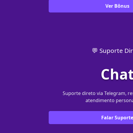
Ver Bônus
💬 Suporte Di
Cha
Suporte direto via Telegram, r
atendimento persona
Falar Suport