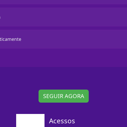
a
aticamente
SEGUIR AGORA
Acessos