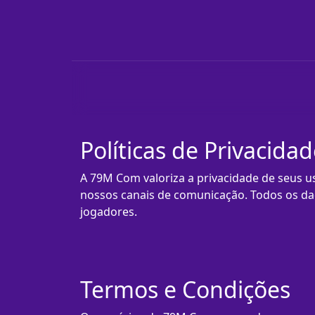
Políticas de Privacida
A 79M Com valoriza a privacidade de seus 
nossos canais de comunicação. Todos os dad
jogadores.
Termos e Condições