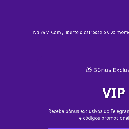
Na 79M Com , liberte o estresse e viva mo
🎁 Bônus Exclu
VIP
Receba bônus exclusivos do Telegra
e códigos promocionai