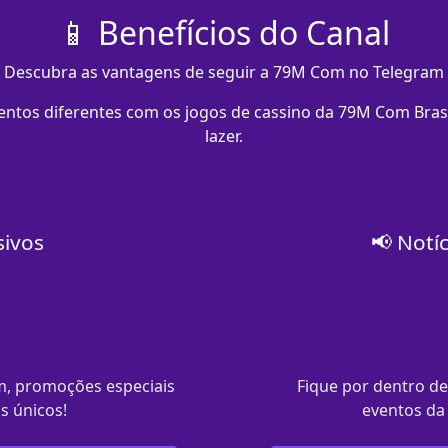
📱 Benefícios do Canal
Descubra as vantagens de seguir a 79M Com no Telegram
mentos diferentes com os jogos de cassino da 79M Com Bras
lazer.
sivos
📢 Notí
m, promoções especiais
Fique por dentro d
s únicos!
eventos da